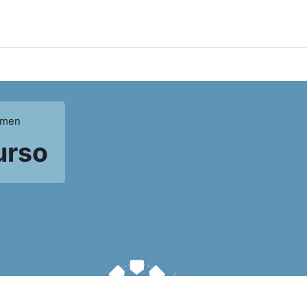
umen
urso