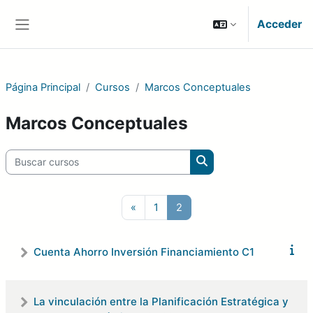
Salta al contenido principal
Acceder
Panel lateral
Página Principal
Cursos
Marcos Conceptuales
Marcos Conceptuales
Buscar cursos
Buscar cursos
Página anterior
Página 1
Página 2
«
1
2
Cuenta Ahorro Inversión Financiamiento C1
La vinculación entre la Planificación Estratégica y